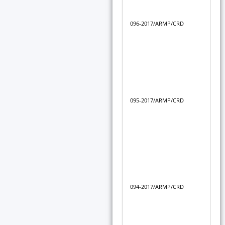
com
lit
096-2017/ARMP/CRD
res
ene
cal
2018
Déc
com
lit
095-2017/ARMP/CRD
re
002
po
inf
Déc
com
lit
con
094-2017/ARMP/CRD
ouv
de 
fou
sat
glo