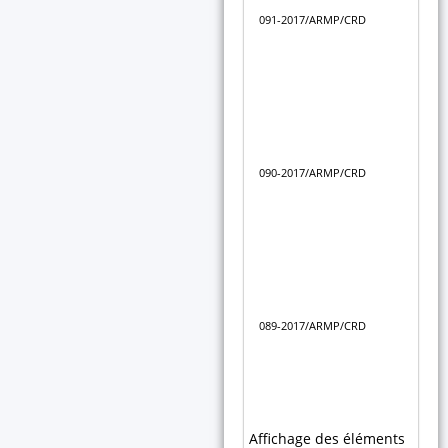
con
091-2017/ARMP/CRD
ouv
nat
fou
(lot
Déc
du 
for
090-2017/ARMP/CRD
d'o
soc
inf
Déc
du 
for
d'o
089-2017/ARMP/CRD
cha
la 
par
tec
Affichage des éléments