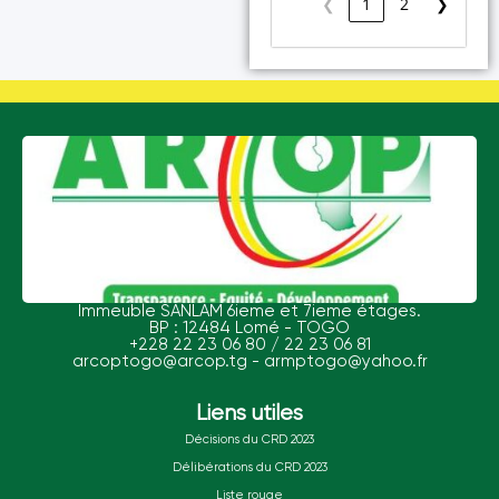
❮
1
2
❯
Immeuble SANLAM 6ieme et 7ieme étages.
BP : 12484 Lomé - TOGO
+228 22 23 06 80 / 22 23 06 81
arcoptogo@arcop.tg - armptogo@yahoo.fr
Liens utiles
Décisions du CRD 2023
Délibérations du CRD 2023
Liste rouge