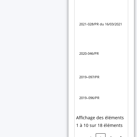
de 
Déc
por
2021-028/PR du 16/03/2021
fon
des
Déc
de 
2020-046/PR
mar
de 
Déc
2019–097/PR
déo
Déc
2019–096/PR
maî
d’œ
Affichage des éléments
1 à 10 sur 18 éléments