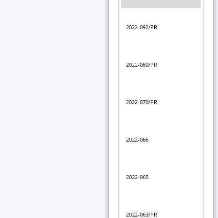
DEC
2022-092/PR
mod
red
Dé
2022-080/PR
mar
Dé
2022-070/PR
att
dir
Dé
2022-066
att
par
Dé
2022-065
mis
d'e
Dé
2022-063/PR
att