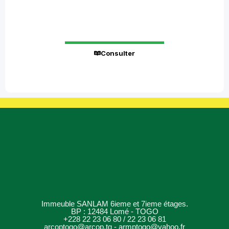
0
Statistiques sur le nombre des Marchés
publics
Consulter
Immeuble SANLAM 6ieme et 7ieme étages.
BP : 12484 Lomé - TOGO
+228 22 23 06 80 / 22 23 06 81
arcoptogo@arcop.tg - armptogo@yahoo.fr