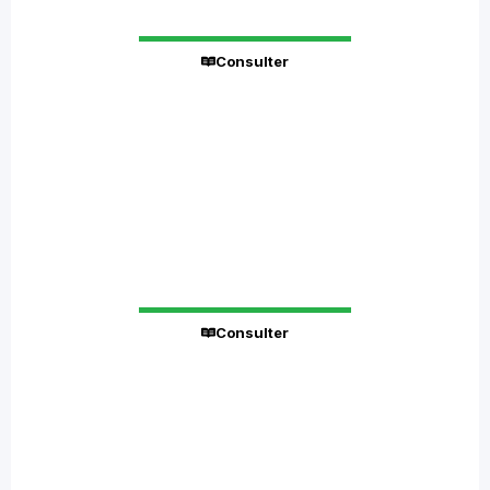
Statistiques sur les Recours reçus par
le CRD
Consulter
0
Statistiques sur le montant en milliard
de FCFA des Marchés publics
Consulter