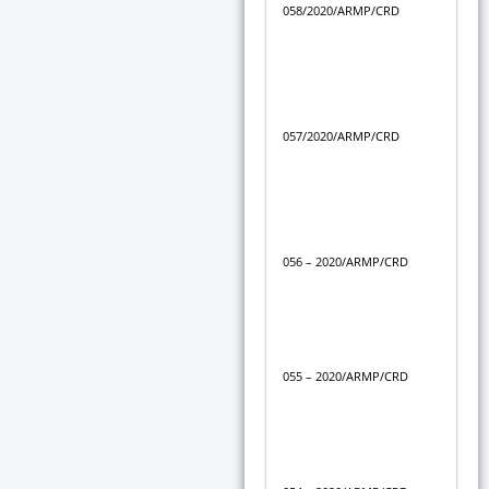
058/2020/ARMP/CRD
lit
ren
du 
Déc
com
057/2020/ARMP/CRD
lit
de
04
Déc
du 
056 – 2020/ARMP/CRD
for
de
06/
Déc
du 
055 – 2020/ARMP/CRD
for
d’o
Déc
du 