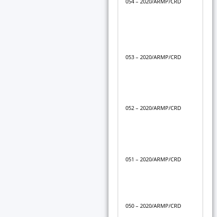
054 – 2020/ARMP/CRD
for
con
AP
Déc
du 
053 – 2020/ARMP/CRD
sus
ouv
AFR
Déc
du 
052 – 2020/ARMP/CRD
fo
EQ
Déc
du 
051 – 2020/ARMP/CRD
sus
ren
ST
Déc
050 – 2020/ARMP/CRD
com
lit