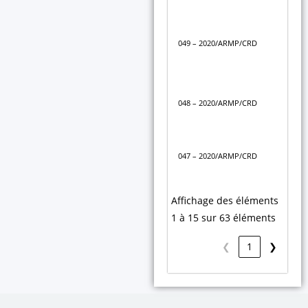
Déc
com
049 – 2020/ARMP/CRD
lit
ENE
Déc
048 – 2020/ARMP/CRD
com
lit
Dé
047 – 2020/ARMP/CRD
sus
002
Affichage des éléments
1 à 15 sur 63 éléments
❮
1
❯