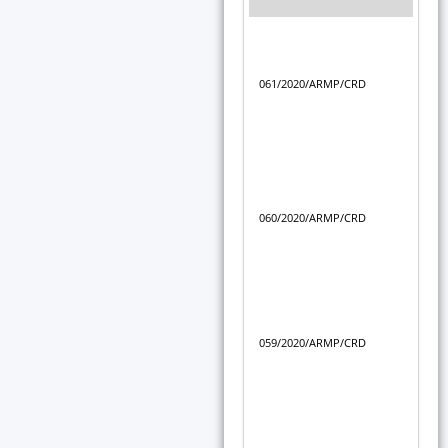
Déc
com
lit
061/2020/ARMP/CRD
Se
pro
06/
Déc
com
lit
060/2020/ARMP/CRD
SAR
d’o
202
Déc
com
059/2020/ARMP/CRD
lit
les
de 
Déc
com