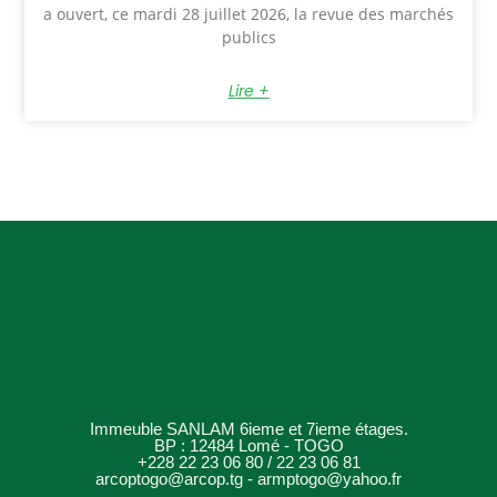
a ouvert, ce mardi 28 juillet 2026, la revue des marchés
publics
Lire +
Immeuble SANLAM 6ieme et 7ieme étages.
BP : 12484 Lomé - TOGO
+228 22 23 06 80 / 22 23 06 81
arcoptogo@arcop.tg - armptogo@yahoo.fr