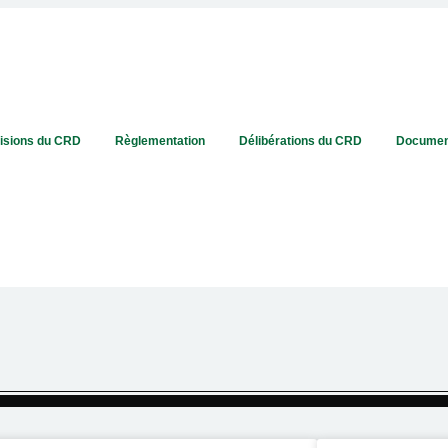
isions du CRD
Règlementation
Délibérations du CRD
Documen