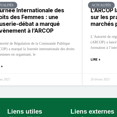
UALITÉS
ACTUALITÉS
urnée Internationale des
L’ARCOP l
oits des Femmes : une
sur les pr
userie-débat a marqué
marchés p
évènement à l’ARCOP
L’Autorité de ré
(ARCOP) a lancé 
torité de Régulation de la Commande Publique
formation à l’inte
OP) a marqué la Journée internationale des droits
femmes en organisant, le
LIRE +
 +
ars 2025
26 février 2025
Liens utiles
Liens externes