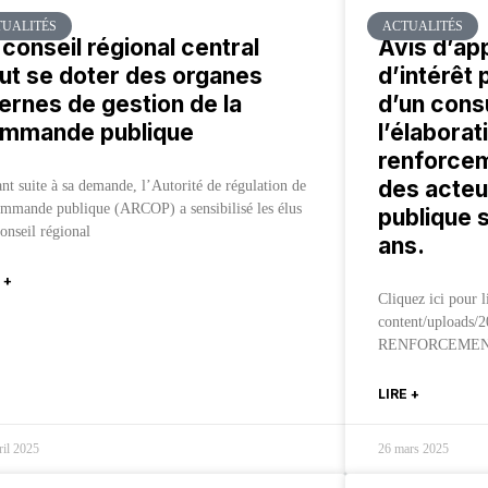
UALITÉS
ACTUALITÉS
 conseil régional central
Avis d’ap
ut se doter des organes
d’intérêt
ternes de gestion de la
d’un cons
mmande publique
l’élaborat
renforcem
des acte
ant suite à sa demande, l’Autorité de régulation de
ommande publique (ARCOP) a sensibilisé les élus
publique 
onseil régional
ans.
 +
Cliquez ici pour l
content/uploads
RENFORCEMENT
LIRE +
ril 2025
26 mars 2025