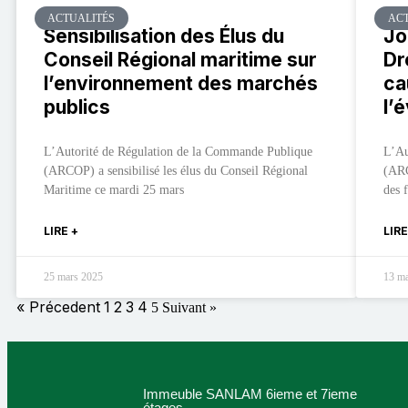
ACTUALITÉS
ACT
Sensibilisation des Élus du
Jo
Conseil Régional maritime sur
Dr
l’environnement des marchés
ca
publics
l’
L’Autorité de Régulation de la Commande Publique
L’Au
(ARCOP) a sensibilisé les élus du Conseil Régional
(ARC
Maritime ce mardi 25 mars
des 
LIRE +
LIRE
25 mars 2025
13 m
« Précedent
1
2
3
4
5
Suivant »
Immeuble SANLAM 6ieme et 7ieme
étages.