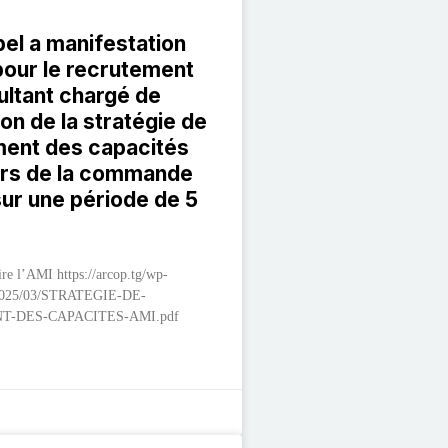
pel a manifestation
 pour le recrutement
ultant chargé de
ion de la stratégie de
ent des capacités
urs de la commande
sur une période de 5
ire l’AMI https://arcop.tg/wp-
/2025/03/STRATEGIE-DE-
-DES-CAPACITES-AMI.pdf