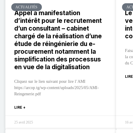
ACTUALITÉS
ACT
Appel à manifestation
Le
d’intérêt pour le recrutement
ve
d’un consultant – cabinet
in
chargé de la réalisation d’une
co
étude de réingénierie du e-
procurement notamment la
Fais
la c
simplification des processus
du C
en vue de la digitalisation
LIRE
Cliquez sur le lien suivant pour lire l’AMI
https://arcop.tg/wp-content/uploads/2025/05/AMI-
Reingenerie.pdf
LIRE +
25 avril 2025
16 av