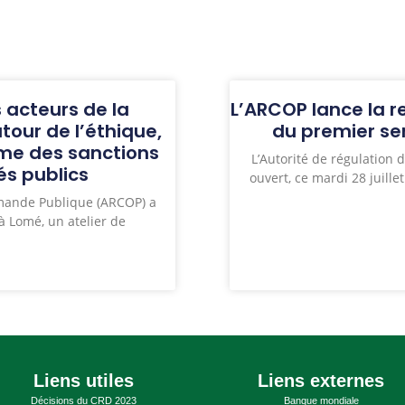
 acteurs de la
L’ARCOP lance la 
our de l’éthique,
du premier se
gime des sanctions
L’Autorité de régulation
s publics
ouvert, ce mardi 28 juill
mmande Publique (ARCOP) a
à Lomé, un atelier de
Liens utiles
Liens externes
Décisions du CRD 2023
Banque mondiale