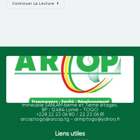
Continuer La Lecture
Immeuble SANLAM 6ieme et 7ieme étages.
BP : 12484 Lomé - TOGO
+228 22 23 06 80 / 22 23 06 81
arcoptogo@arcop.tg - armptogo@yahoo.fr
Liens utiles